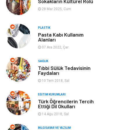
Sokakların Kültürel Rolü
28 Mar 2025, Cum
Tekstil
Turizm
Aksesuar
Eğlence
PLASTIK
Pasta Kabı Kullanım
Alanları
Güzellik
Finans & Ekonomi
07 Ara 2022, Çar
Maden ve Metal
Plastik
SAĞLIK
Tıbbi Sülük Tedavisinin
Bahçe Ev
İnternet
Faydaları
10 Tem 2018, Sal
Nakliyat
Hizmet
EĞITIM KURUMLARI
Türk Öğrencilerin Tercih
Endüstriyel
Ambalaj
Ettiği Dil Okulları
Ürünler
14 Ağu 2018, Sal
Elektronik
Telekomünikasyon
BILGISAYAR VE YAZILIM