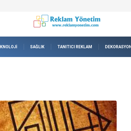
lama tankı) ile Endüstriyel Tesislerde Verimli Stok Yönetimi
KNOLOJI
SAĞLIK
TANITICI REKLAM
DEKORASYO