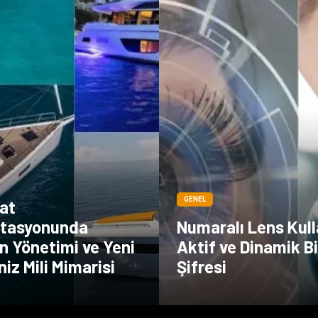
GENEL
Yat
tasyonunda
Numaralı Lens Kull
n Yönetimi ve Yeni
Aktif ve Dinamik B
niz Mili Mimarisi
Şifresi