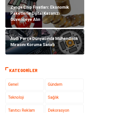
Zynga Chip Fiyatları: Ekonomik
Paketlerle Dijital Kasanızı
Güvenceye Alın
Audi Parça Dünyasında Mühendislik
Mirasını Koruma Sanatı
KATEGORILER
Genel
Gündem
Teknoloji
Sağlık
Tanıtıcı Reklam
Dekorasyon