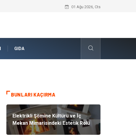
Umre Rehberi İle Sağlıklı Ve Zinde Bir İ
01 Ağu 2026, Cts
N
GIDA
BUNLARI KAÇIRMA
Elektrikli Şömine Kültürü ve İç
Mekan Mimarisindeki Estetik Rolü