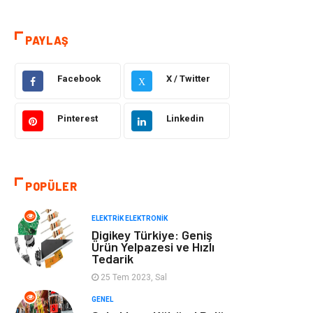
Gıda
Elektrik Elektronik
PAYLAŞ
Eğitim & Kariyer
Hukuk
Facebook
X / Twitter
X
Makine
Giyim
Pinterest
Linkedin
Ulaşım ve
Alışveriş
Taşımacılık
Bilgisayar ve
Otomotiv
POPÜLER
Yazılım
ELEKTRIK ELEKTRONIK
Digikey Türkiye: Geniş
Emlak
Yapı İnşaat
Ürün Yelpazesi ve Hızlı
Tedarik
Mobilya
Organizasyon
25 Tem 2023, Sal
GENEL
Eğitim Kurumları
Tatil