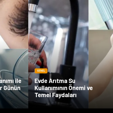
GENEL
anımı ile
Evde Arıtma Su
ir Günün
Kullanımının Önemi ve
Temel Faydaları