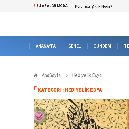
BU ARALAR MODA
Bitumen storage tank (Bitüm depo
ANASAYFA
GENEL
GÜNDEM
TE
AnaSayfa
Hediyelik Eşya
KATEGORI : HEDIYELIK EŞYA