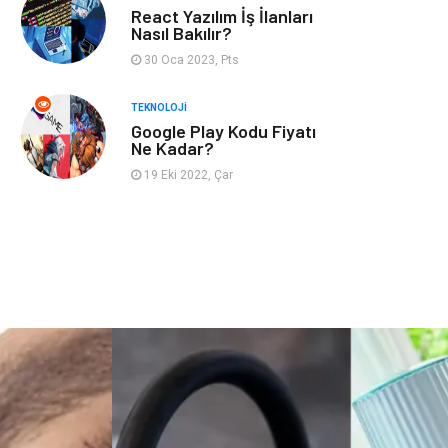
React Yazılım İş İlanları
ev dekorasyon
Hediyelik Eşya
Nasıl Bakılır?
30 Oca 2023, Pts
Veteriner
Bilişim
TEKNOLOJI
Google Play Kodu Fiyatı
Dernekler ve
Pazarlama
Ne Kadar?
Birlikler
19 Eki 2022, Çar
Bebek Giyim
Bakım
Markalar
Kültür
Periyodik Kontrol
Spor Malzemeleri
İthalat İhracat
Kiralama
Servisleri
Alüminyum
Restaurant