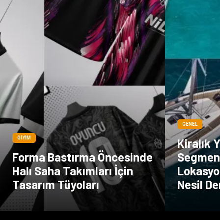
GENEL
GIYIM
Kiralık 
Forma Bastırma Öncesinde
Segmen
Halı Saha Takımları İçin
Lokasyo
Tasarım Tüyoları
Nesil De