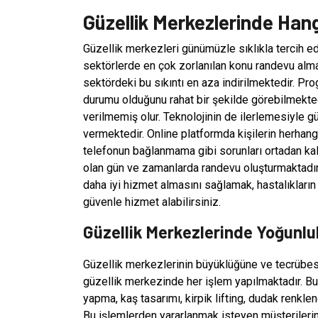
Güzellik Merkezlerinde Hang
Güzellik merkezleri günümüzle sıklıkla tercih ed
sektörlerde en çok zorlanılan konu randevu alm
sektördeki bu sıkıntı en aza indirilmektedir. Pr
durumu olduğunu rahat bir şekilde görebilmekted
verilmemiş olur. Teknolojinin de ilerlemesiyle g
vermektedir. Online platformda kişilerin herhangi
telefonun bağlanmama gibi sorunları ortadan kalk
olan gün ve zamanlarda randevu oluşturmaktadır.
daha iyi hizmet almasını sağlamak, hastalıklar
güvenle hizmet alabilirsiniz.
Güzellik Merkezlerinde Yoğunlu
Güzellik merkezlerinin büyüklüğüne ve tecrübesi
güzellik merkezinde her işlem yapılmaktadır. Bu 
yapma, kaş tasarımı, kirpik lifting, dudak renkle
Bu işlemlerden yararlanmak isteyen müşterileri