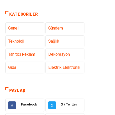
KATEGORILER
Genel
Gündem
Teknoloji
Sağlık
Tanıtıcı Reklam
Dekorasyon
Gıda
Elektrik Elektronik
Eğitim & Kariyer
Hukuk
PAYLAŞ
Makine
Giyim
Facebook
X / Twitter
X
Ulaşım ve
Alışveriş
Taşımacılık