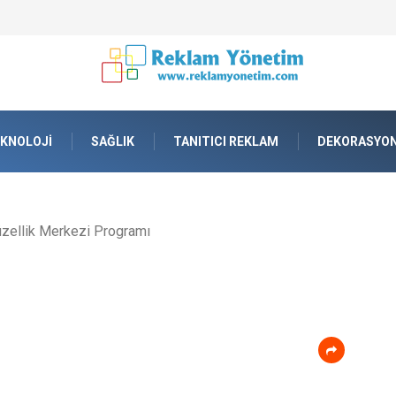
lama tankı) ile Endüstriyel Tesislerde Verimli Stok Yönetimi
KNOLOJI
SAĞLIK
TANITICI REKLAM
DEKORASYO
zellik Merkezi Programı