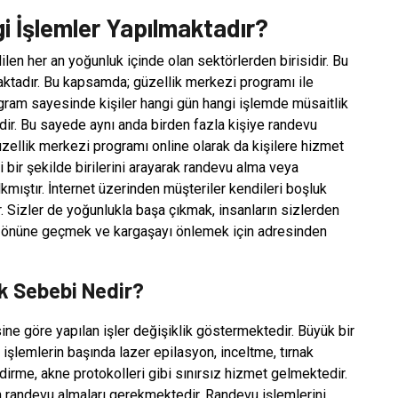
i İşlemler Yapılmaktadır?
ilen her an yoğunluk içinde olan sektörlerden birisidir. Bu
aktadır. Bu kapsamda; güzellik merkezi programı ile
ogram sayesinde kişiler hangi gün hangi işlemde müsaitlik
ir. Bu sayede aynı anda birden fazla kişiye randevu
üzellik merkezi programı online olarak da kişilere hizmet
 bir şekilde birilerini arayarak randevu alma veya
mıştır. İnternet üzerinden müşteriler kendileri boşluk
 Sizler de yoğunlukla başa çıkmak, insanların sizlerden
ın önüne geçmek ve kargaşayı önlemek için adresinden
k Sebebi Nedir?
ne göre yapılan işler değişiklik göstermektedir. Büyük bir
işlemlerin başında lazer epilasyon, inceltme, tırnak
ndirme, akne protokolleri gibi sınırsız hizmet gelmektedir.
n randevu almaları gerekmektedir. Randevu işlemlerini