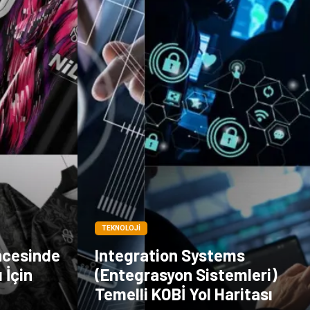
Markalar
Kültür
Periyodik Kontrol
Spor Malzemeleri
İthalat İhracat
Kiralama
Servisleri
Alüminyum
Restaurant
TEKNOLOJI
ncesinde
Integration Systems
 İçin
(Entegrasyon Sistemleri)
Temelli KOBİ Yol Haritası