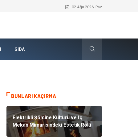
Umre Rehberi İle Sağlıklı Ve Zinde Bir İ
02 Ağu 2026, Paz
N
GIDA
BUNLARI KAÇIRMA
Elektrikli Şömine Kültürü ve İç
Mekan Mimarisindeki Estetik Rolü