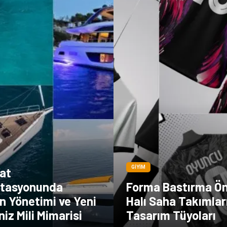
GIYIM
Yat
tasyonunda
Forma Bastırma Ö
n Yönetimi ve Yeni
Halı Saha Takımları
niz Mili Mimarisi
Tasarım Tüyoları