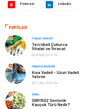
Pinterest
Linkedin
Bilgisayar ve
Otomotiv
Yazılım
POPÜLER
Emlak
Yapı İnşaat
İTHALAT İHRACAT
Mobilya
Organizasyon
Tecrübeli Çukurca
İthalat ve İhracat
Eğitim Kurumları
Tatil
08 May 2014, Per
Tekstil
Turizm
FINANS & EKONOMI
Kısa Vadeli - Uzun Vadeli
Yatırım
Aksesuar
Eğlence
27 Ağu 2020, Per
Güzellik
Finans & Ekonomi
GENEL
SBR1502 Sentetik
Maden ve Metal
Plastik
Kauçuk Türü Nedir?