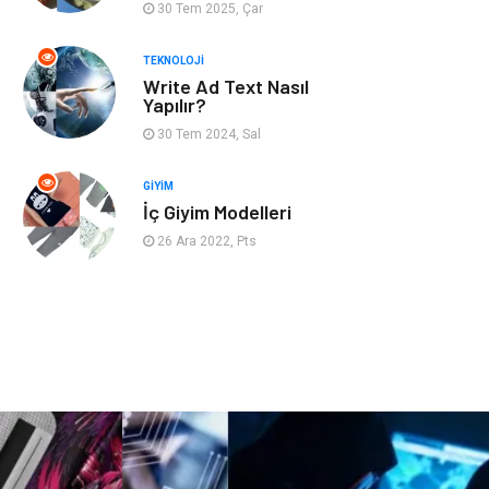
30 Tem 2025, Çar
Bahçe Ev
İnternet
TEKNOLOJI
Write Ad Text Nasıl
Nakliyat
Hizmet
Yapılır?
30 Tem 2024, Sal
Endüstriyel
Ambalaj
Ürünler
GIYIM
İç Giyim Modelleri
Elektronik
Telekomünikasyon
26 Ara 2022, Pts
ev dekorasyon
Hediyelik Eşya
Veteriner
Bilişim
Dernekler ve
Pazarlama
Birlikler
Bebek Giyim
Bakım