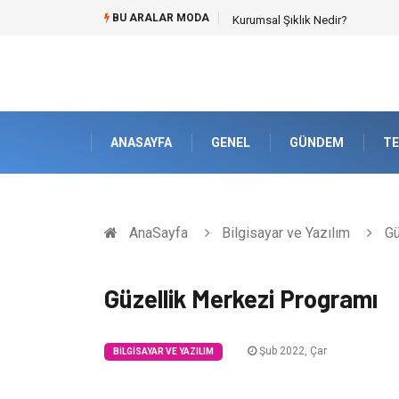
BU ARALAR MODA
Bitumen storage tank (Bitüm depo
ANASAYFA
GENEL
GÜNDEM
TE
AnaSayfa
Bilgisayar ve Yazılım
Gü
Güzellik Merkezi Programı
Şub 2022, Çar
BILGISAYAR VE YAZILIM