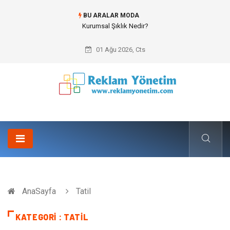
BU ARALAR MODA
Bitumen storage tank (Bitüm depolama tankı) ile Endüstriyel Tesislerde
Verimli Stok Yönetimi
01 Ağu 2026, Cts
AnaSayfa
Tatil
KATEGORI : TATIL