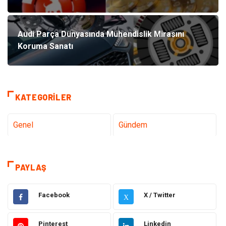
Audi Parça Dünyasında Mühendislik Mirasını
Koruma Sanatı
KATEGORILER
Genel
Gündem
Teknoloji
Sağlık
PAYLAŞ
Tanıtıcı Reklam
Dekorasyon
Facebook
X / Twitter
X
Gıda
Elektrik Elektronik
Pinterest
Linkedin