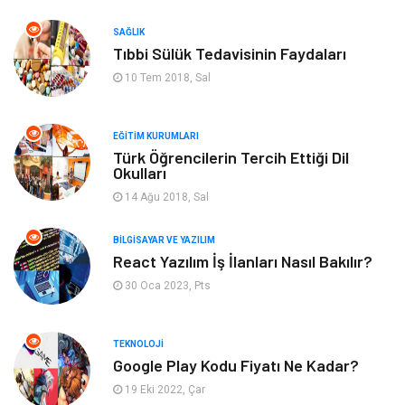
Güzellik
Finans & Ekonomi
SAĞLIK
Tıbbi Sülük Tedavisinin Faydaları
Maden ve Metal
Plastik
10 Tem 2018, Sal
Bahçe Ev
İnternet
EĞITIM KURUMLARI
Nakliyat
Hizmet
Türk Öğrencilerin Tercih Ettiği Dil
Okulları
Endüstriyel Ürünler
Ambalaj
14 Ağu 2018, Sal
Elektronik
Telekomünikasyon
BILGISAYAR VE YAZILIM
React Yazılım İş İlanları Nasıl Bakılır?
30 Oca 2023, Pts
ev dekorasyon
Hediyelik Eşya
Veteriner
Bilişim
TEKNOLOJI
Google Play Kodu Fiyatı Ne Kadar?
Dernekler ve Birlikler
Pazarlama
19 Eki 2022, Çar