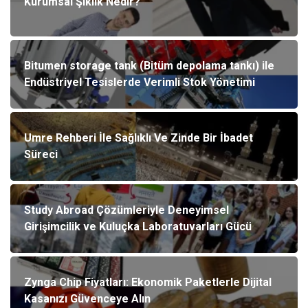
Kurumsal Şıklık Nedir?
Bitumen storage tank (Bitüm depolama tankı) ile
Endüstriyel Tesislerde Verimli Stok Yönetimi
Umre Rehberi İle Sağlıklı Ve Zinde Bir İbadet
Süreci
Study Abroad Çözümleriyle Deneyimsel
Girişimcilik ve Kuluçka Laboratuvarları Gücü
Zynga Chip Fiyatları: Ekonomik Paketlerle Dijital
Kasanızı Güvenceye Alın