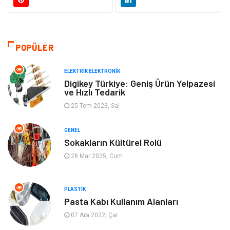
Eğitim & Kariyer
Hukuk
Makine
Giyim
POPÜLER
Ulaşım ve Taşımacılık
Alışveriş
ELEKTRIK ELEKTRONIK
Bilgisayar ve Yazılım
Otomotiv
Digikey Türkiye: Geniş Ürün Yelpazesi
ve Hızlı Tedarik
Emlak
Yapı İnşaat
25 Tem 2023, Sal
GENEL
Mobilya
Organizasyon
Sokakların Kültürel Rolü
28 Mar 2025, Cum
Eğitim Kurumları
Tatil
Tekstil
Turizm
PLASTIK
Pasta Kabı Kullanım Alanları
Aksesuar
Eğlence
07 Ara 2022, Çar