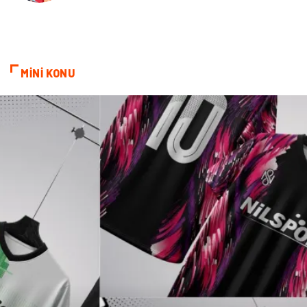
Bebek Giyim
Bakım
Markalar
Kültür
MİNİ KONU
Periyodik Kontrol
Spor Malzemeleri
İthalat İhracat
Kiralama Servisleri
Alüminyum
Restaurant