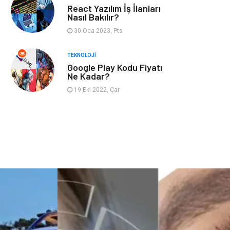
React Yazılım İş İlanları
ev dekorasyon
Hediyelik Eşya
Nasıl Bakılır?
30 Oca 2023, Pts
Veteriner
Bilişim
TEKNOLOJI
Google Play Kodu Fiyatı
Dernekler ve
Pazarlama
Ne Kadar?
Birlikler
19 Eki 2022, Çar
Bebek Giyim
Bakım
Markalar
Kültür
Periyodik Kontrol
Spor Malzemeleri
İthalat İhracat
Kiralama
Servisleri
Alüminyum
Restaurant