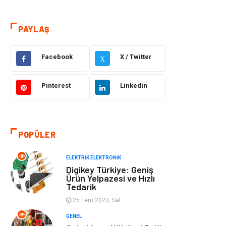
Gıda
Elektrik Elektronik
PAYLAŞ
Eğitim & Kariyer
Hukuk
Facebook
X / Twitter
X
Makine
Giyim
Pinterest
Linkedin
Ulaşım ve
Alışveriş
Taşımacılık
Bilgisayar ve
Otomotiv
POPÜLER
Yazılım
ELEKTRIK ELEKTRONIK
Digikey Türkiye: Geniş
Emlak
Yapı İnşaat
Ürün Yelpazesi ve Hızlı
Tedarik
Mobilya
Organizasyon
25 Tem 2023, Sal
GENEL
Eğitim Kurumları
Tatil