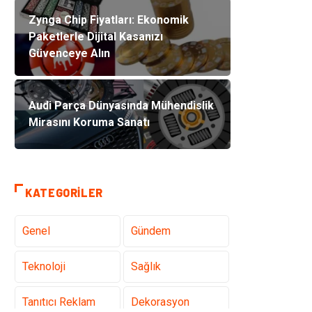
Zynga Chip Fiyatları: Ekonomik
Paketlerle Dijital Kasanızı
Güvenceye Alın
Audi Parça Dünyasında Mühendislik
Mirasını Koruma Sanatı
KATEGORILER
Genel
Gündem
Teknoloji
Sağlık
Tanıtıcı Reklam
Dekorasyon