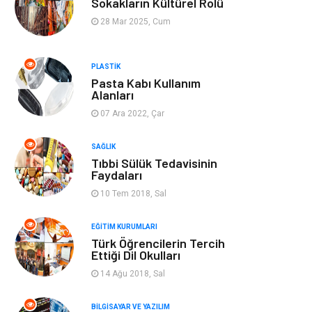
Sokakların Kültürel Rolü
28 Mar 2025, Cum
Tekstil
Turizm
Aksesuar
Eğlence
PLASTIK
Pasta Kabı Kullanım
Alanları
Güzellik
Finans & Ekonomi
07 Ara 2022, Çar
Maden ve Metal
Plastik
SAĞLIK
Tıbbi Sülük Tedavisinin
Bahçe Ev
İnternet
Faydaları
10 Tem 2018, Sal
Nakliyat
Hizmet
EĞITIM KURUMLARI
Türk Öğrencilerin Tercih
Endüstriyel
Ambalaj
Ettiği Dil Okulları
Ürünler
14 Ağu 2018, Sal
Elektronik
Telekomünikasyon
BILGISAYAR VE YAZILIM