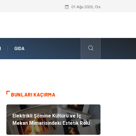
Umre Rehberi İle Sağlıklı Ve Zinde Bir İ
01 Ağu 2026, Cts
N
GIDA
BUNLARI KAÇIRMA
Elektrikli Şömine Kültürü ve İç
Mekan Mimarisindeki Estetik Rolü