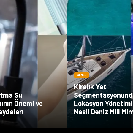
GENEL
Kiralık Yat
ıtma Su
Segmentasyonund
mının Önemi ve
Lokasyon Yönetimi
aydaları
Nesil Deniz Mili Mi