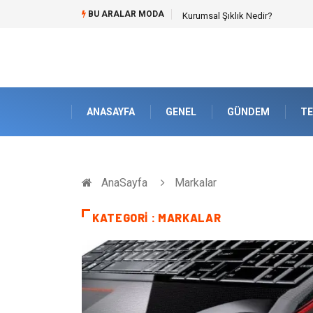
BU ARALAR MODA
Bitumen storage tank (Bitüm depo
ANASAYFA
GENEL
GÜNDEM
TE
AnaSayfa
Markalar
KATEGORI : MARKALAR