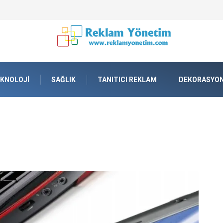
lama tankı) ile Endüstriyel Tesislerde Verimli Stok Yönetimi
KNOLOJI
SAĞLIK
TANITICI REKLAM
DEKORASYO