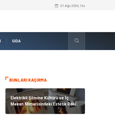
Umre Rehberi İle Sağlıklı Ve Zinde Bir İ
01 Ağu 2026, Cts
N
GIDA
BUNLARI KAÇIRMA
Elektrikli Şömine Kültürü ve İç
Mekan Mimarisindeki Estetik Rolü