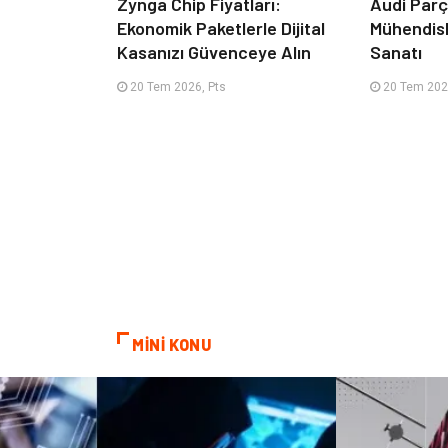
Zynga Chip Fiyatları:
Audi Par
Ekonomik Paketlerle Dijital
Mühendisl
Kasanızı Güvenceye Alın
Sanatı
20 Tem 2026, Pts
20 Tem 202
MİNİ KONU