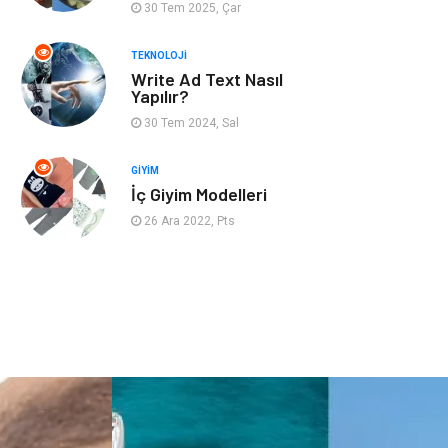
30 Tem 2025, Çar
Bahçe Ev
İnternet
TEKNOLOJI
Write Ad Text Nasıl
Nakliyat
Hizmet
Yapılır?
30 Tem 2024, Sal
Endüstriyel
Ambalaj
Ürünler
GIYIM
İç Giyim Modelleri
Elektronik
Telekomünikasyon
26 Ara 2022, Pts
ev dekorasyon
Hediyelik Eşya
Veteriner
Bilişim
Dernekler ve
Pazarlama
Birlikler
Bebek Giyim
Bakım