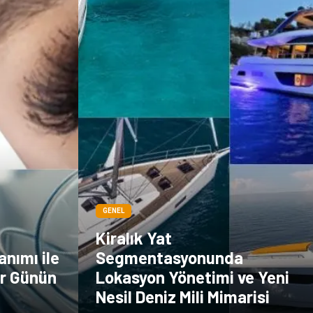
Markalar
Kültür
Periyodik Kontrol
Spor Malzemeleri
İthalat İhracat
Kiralama
Servisleri
Alüminyum
Restaurant
GENEL
Kiralık Yat
anımı ile
Segmentasyonunda
ir Günün
Lokasyon Yönetimi ve Yeni
Nesil Deniz Mili Mimarisi