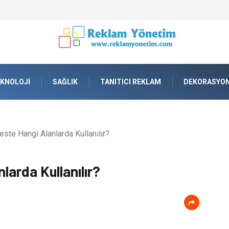
lama tankı) ile Endüstriyel Tesislerde Verimli Stok Yönetimi
KNOLOJI
SAĞLIK
TANITICI REKLAM
DEKORASYO
este Hangi Alanlarda Kullanılır?
larda Kullanılır?