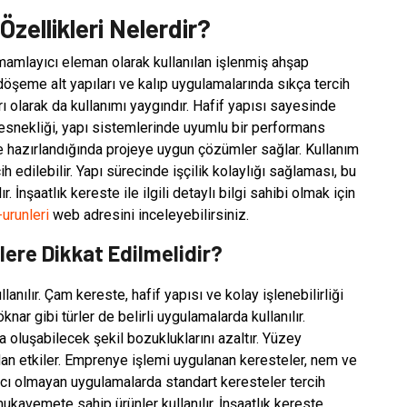
Özellikleri Nelerdir?
amamlayıcı eleman olarak kullanılan işlenmiş ahşap
döşeme alt yapıları ve kalıp uygulamalarında sıkça tercih
rı olarak da kullanımı yaygındır. Hafif yapısı sayesinde
l esnekliği, yapı sistemlerinde uyumlu bir performans
de hazırlandığında projeye uygun çözümler sağlar. Kullanım
cih edilebilir. Yapı sürecinde işçilik kolaylığı sağlaması, bu
 İnşaatlık kereste ile ilgili detaylı bilgi sahibi olmak için
urunleri
web adresini inceleyebilirsiniz.
ere Dikkat Edilmelidir?
llanılır. Çam kereste, hafif yapısı ve kolay işlenebilirliği
nar gibi türler de belirli uygulamalarda kullanılır.
 oluşabilecek şekil bozukluklarını azaltır. Yüzey
rudan etkiler. Emprenye işlemi uygulanan keresteler, nem ve
ıyıcı olmayan uygulamalarda standart keresteler tercih
kavemete sahip ürünler kullanılır. İnşaatlık kereste