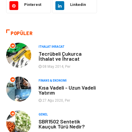
Pinterest
Linkedin
Bilgisayar ve
Otomotiv
Yazılım
POPÜLER
Emlak
Yapı İnşaat
İTHALAT İHRACAT
Mobilya
Organizasyon
Tecrübeli Çukurca
İthalat ve İhracat
Eğitim Kurumları
Tatil
08 May 2014, Per
Tekstil
Turizm
FINANS & EKONOMI
Kısa Vadeli - Uzun Vadeli
Yatırım
Aksesuar
Eğlence
27 Ağu 2020, Per
Güzellik
Finans & Ekonomi
GENEL
SBR1502 Sentetik
Maden ve Metal
Plastik
Kauçuk Türü Nedir?