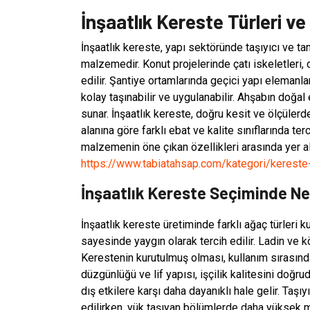
İnşaatlık Kereste Türleri ve 
İnşaatlık kereste, yapı sektöründe taşıyıcı ve t
malzemedir. Konut projelerinde çatı iskeletleri, 
edilir. Şantiye ortamlarında geçici yapı elemanla
kolay taşınabilir ve uygulanabilir. Ahşabın doğa
sunar. İnşaatlık kereste, doğru kesit ve ölçüler
alanına göre farklı ebat ve kalite sınıflarında ter
malzemenin öne çıkan özellikleri arasında yer alır.
https://www.tabiatahsap.com/kategori/kereste-
İnşaatlık Kereste Seçiminde Nel
İnşaatlık kereste üretiminde farklı ağaç türleri ku
sayesinde yaygın olarak tercih edilir. Ladin ve kök
Kerestenin kurutulmuş olması, kullanım sırasında
düzgünlüğü ve lif yapısı, işçilik kalitesini doğ
dış etkilere karşı daha dayanıklı hale gelir. Taş
edilirken, yük taşıyan bölümlerde daha yüksek mu