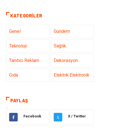
KATEGORILER
Genel
Gündem
Teknoloji
Sağlık
Tanıtıcı Reklam
Dekorasyon
Gıda
Elektrik Elektronik
Eğitim & Kariyer
Hukuk
PAYLAŞ
Makine
Giyim
Facebook
X / Twitter
X
Ulaşım ve
Alışveriş
Taşımacılık