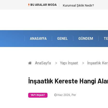
BU ARALAR MODA
Bitumen storage tank (Bitüm depo
ANASAYFA
GENEL
GÜNDEM
TE
AnaSayfa
Yapı İnşaat
İnşaatlık Ker
İnşaatlık Kereste Hangi Alan
Haz 2026, Per
YAPI İNŞAAT