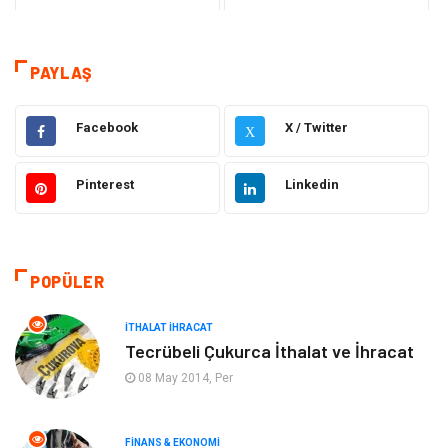
Teknoloji
Sağlık
Tanıtıcı Reklam
Dekorasyon
PAYLAŞ
Gıda
Elektrik Elektronik
Facebook
X / Twitter
X
Eğitim & Kariyer
Hukuk
Pinterest
Linkedin
Makine
Giyim
Ulaşım ve Taşımacılık
Alışveriş
POPÜLER
Bilgisayar ve Yazılım
Otomotiv
İTHALAT İHRACAT
Tecrübeli Çukurca İthalat ve İhracat
Emlak
Yapı İnşaat
08 May 2014, Per
Mobilya
Organizasyon
FINANS & EKONOMI