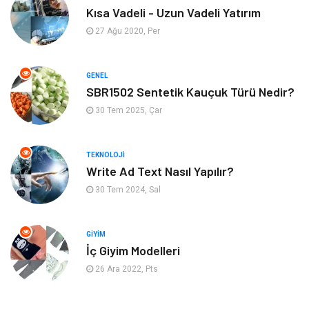
Kısa Vadeli - Uzun Vadeli Yatırım
Eğitim Kurumları
Tatil
27 Ağu 2020, Per
Tekstil
Turizm
GENEL
Aksesuar
Eğlence
SBR1502 Sentetik Kauçuk Türü Nedir?
30 Tem 2025, Çar
Güzellik
Finans & Ekonomi
TEKNOLOJI
Maden ve Metal
Plastik
Write Ad Text Nasıl Yapılır?
30 Tem 2024, Sal
Bahçe Ev
İnternet
Nakliyat
Hizmet
GIYIM
İç Giyim Modelleri
Endüstriyel Ürünler
Ambalaj
26 Ara 2022, Pts
Elektronik
Telekomünikasyon