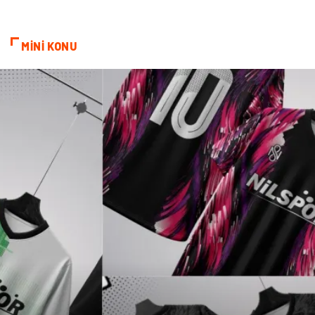
ev dekorasyon
Hediyelik Eşya
MİNİ KONU
Veteriner
Bilişim
Dernekler ve Birlikler
Pazarlama
Bebek Giyim
Bakım
Markalar
Kültür
Periyodik Kontrol
Spor Malzemeleri
İthalat İhracat
Kiralama Servisleri
Alüminyum
Restaurant