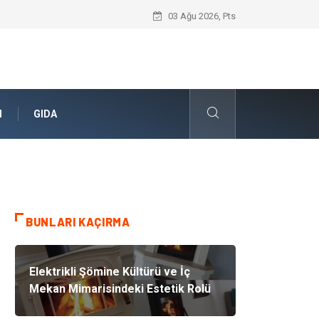
Bitumen storage tank (Bitüm depolama ta
03 Ağu 2026, Pts
N
GIDA
BUNLARI KAÇIRMA
Elektrikli Şömine Kültürü ve İç
Mekan Mimarisindeki Estetik Rolü