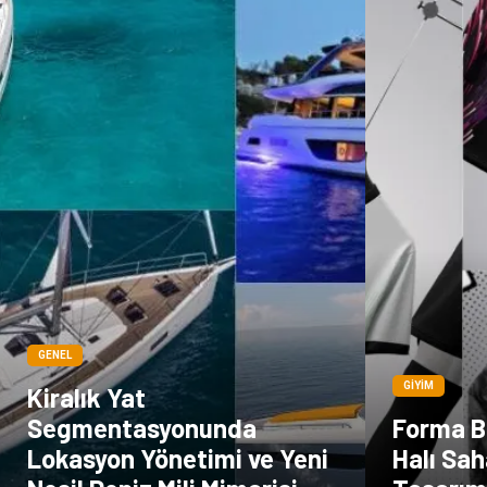
GENEL
GIYIM
Kiralık Yat
Segmentasyonunda
Forma B
Lokasyon Yönetimi ve Yeni
Halı Sah