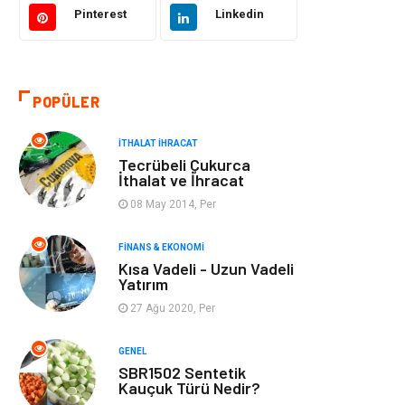
Pinterest
Linkedin
Bilgisayar ve
Otomotiv
Yazılım
POPÜLER
Emlak
Yapı İnşaat
İTHALAT İHRACAT
Mobilya
Organizasyon
Tecrübeli Çukurca
İthalat ve İhracat
Eğitim Kurumları
Tatil
08 May 2014, Per
Tekstil
Turizm
FINANS & EKONOMI
Kısa Vadeli - Uzun Vadeli
Yatırım
Aksesuar
Eğlence
27 Ağu 2020, Per
Güzellik
Finans & Ekonomi
GENEL
SBR1502 Sentetik
Maden ve Metal
Plastik
Kauçuk Türü Nedir?