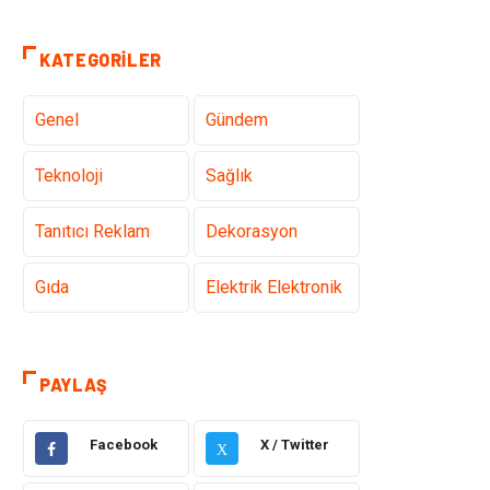
KATEGORILER
Genel
Gündem
Teknoloji
Sağlık
Tanıtıcı Reklam
Dekorasyon
Gıda
Elektrik Elektronik
Eğitim & Kariyer
Hukuk
PAYLAŞ
Makine
Giyim
Facebook
X / Twitter
X
Ulaşım ve
Alışveriş
Taşımacılık