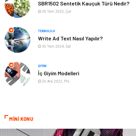
Aksesuar
Eğlence
SBR1502 Sentetik Kauçuk Türü Nedir?
30 Tem 2025, Çar
Güzellik
Finans & Ekonomi
TEKNOLOJI
Maden ve Metal
Plastik
Write Ad Text Nasıl Yapılır?
30 Tem 2024, Sal
Bahçe Ev
İnternet
Nakliyat
Hizmet
GIYIM
İç Giyim Modelleri
Endüstriyel Ürünler
Ambalaj
26 Ara 2022, Pts
Elektronik
Telekomünikasyon
ev dekorasyon
Hediyelik Eşya
MİNİ KONU
Veteriner
Bilişim