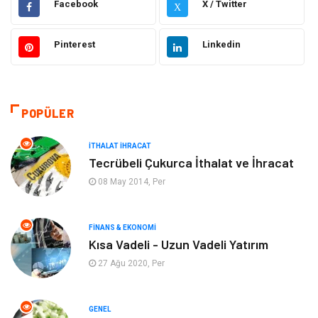
Facebook
X / Twitter
X
Eğitim & Kariyer
Hukuk
Pinterest
Linkedin
Makine
Giyim
Ulaşım ve Taşımacılık
Alışveriş
POPÜLER
Bilgisayar ve Yazılım
Otomotiv
İTHALAT İHRACAT
Tecrübeli Çukurca İthalat ve İhracat
Emlak
Yapı İnşaat
08 May 2014, Per
Mobilya
Organizasyon
FINANS & EKONOMI
Kısa Vadeli - Uzun Vadeli Yatırım
Eğitim Kurumları
Tatil
27 Ağu 2020, Per
Tekstil
Turizm
GENEL