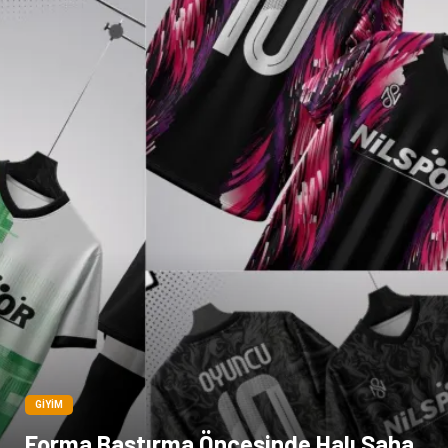
Dernekler ve Birlikler
Pazarlama
Bebek Giyim
Bakım
Markalar
Kültür
Periyodik Kontrol
Spor Malzemeleri
İthalat İhracat
Kiralama Servisleri
Alüminyum
Restaurant
GIYIM
Forma Bastırma Öncesinde Halı Saha