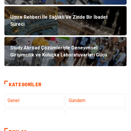
Umre Rehberi İle Sağlıklı Ve Zinde Bir İbadet
Süreci
Study Abroad Çözümleriyle Deneyimsel
Girişimcilik ve Kuluçka Laboratuvarları Gücü
KATEGORILER
Genel
Gündem
Teknoloji
Sağlık
Tanıtıcı Reklam
Dekorasyon