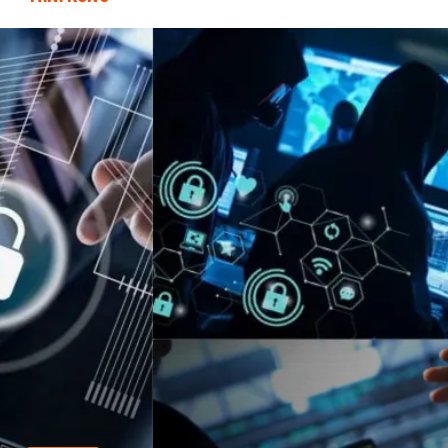
Veteriner
Bilişim
Dernekler ve Birlikler
Pazarlama
Bebek Giyim
Bakım
Markalar
Kültür
Periyodik Kontrol
Spor Malzemeleri
İthalat İhracat
Kiralama Servisleri
Alüminyum
Restaurant