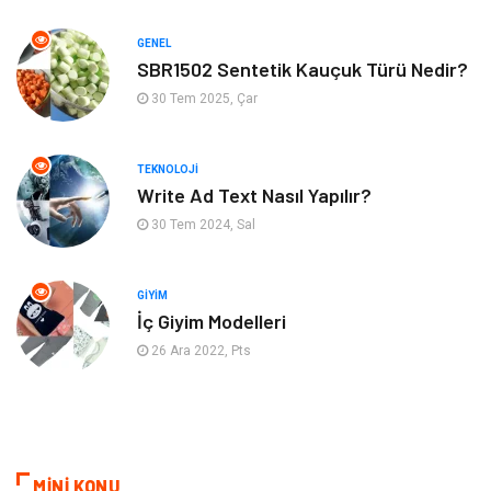
Tekstil
Turizm
GENEL
Aksesuar
Eğlence
SBR1502 Sentetik Kauçuk Türü Nedir?
30 Tem 2025, Çar
Güzellik
Finans & Ekonomi
TEKNOLOJI
Maden ve Metal
Plastik
Write Ad Text Nasıl Yapılır?
30 Tem 2024, Sal
Bahçe Ev
İnternet
Nakliyat
Hizmet
GIYIM
İç Giyim Modelleri
Endüstriyel Ürünler
Ambalaj
26 Ara 2022, Pts
Elektronik
Telekomünikasyon
ev dekorasyon
Hediyelik Eşya
MİNİ KONU