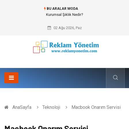
BU ARALAR MODA
Bitumen storage tank (Bitüm depolama tankı) ile Endüstriyel Tesislerde
Verimli Stok Yönetimi
02 Ağu 2026, Paz
AnaSayfa
Teknoloji
Macbook Onarım Servisi
Macbook Onarım Servisi