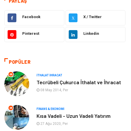
PAYLAŞ
Gıda
Elektrik Elektronik
Facebook
X / Twitter
X
Eğitim & Kariyer
Hukuk
Pinterest
Linkedin
Makine
Giyim
Ulaşım ve Taşımacılık
Alışveriş
POPÜLER
Bilgisayar ve Yazılım
Otomotiv
İTHALAT İHRACAT
Tecrübeli Çukurca İthalat ve İhracat
Emlak
Yapı İnşaat
08 May 2014, Per
Mobilya
Organizasyon
FINANS & EKONOMI
Kısa Vadeli - Uzun Vadeli Yatırım
Eğitim Kurumları
Tatil
27 Ağu 2020, Per