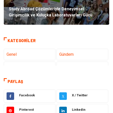
Study Abroad Çözümleriyle Deneyimsel
Girişimcilik ve Kuluçka Laboratuvarları Gücü
KATEGORILER
Genel
Gündem
Teknoloji
Sağlık
Tanıtıcı Reklam
Dekorasyon
PAYLAŞ
Gıda
Elektrik Elektronik
Facebook
X / Twitter
X
Eğitim & Kariyer
Hukuk
Pinterest
Linkedin