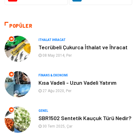
Makine
Giyim
Ulaşım ve Taşımacılık
Alışveriş
POPÜLER
Bilgisayar ve Yazılım
Otomotiv
İTHALAT İHRACAT
Tecrübeli Çukurca İthalat ve İhracat
Emlak
Yapı İnşaat
08 May 2014, Per
Mobilya
Organizasyon
FINANS & EKONOMI
Kısa Vadeli - Uzun Vadeli Yatırım
Eğitim Kurumları
Tatil
27 Ağu 2020, Per
Tekstil
Turizm
GENEL
Aksesuar
Eğlence
SBR1502 Sentetik Kauçuk Türü Nedir?
30 Tem 2025, Çar
Güzellik
Finans & Ekonomi