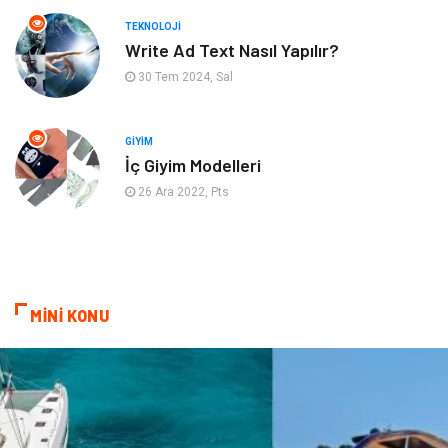
TEKNOLOJI
Maden ve Metal
Plastik
Write Ad Text Nasıl Yapılır?
30 Tem 2024, Sal
Bahçe Ev
İnternet
Nakliyat
Hizmet
GIYIM
İç Giyim Modelleri
Endüstriyel Ürünler
Ambalaj
26 Ara 2022, Pts
Elektronik
Telekomünikasyon
ev dekorasyon
Hediyelik Eşya
MİNİ KONU
Veteriner
Bilişim
Dernekler ve Birlikler
Pazarlama
Bebek Giyim
Bakım