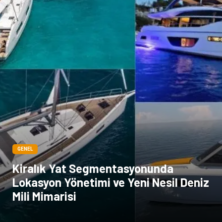
Markalar
Kültür
Periyodik Kontrol
Spor Malzemeleri
İthalat İhracat
Kiralama Servisleri
Alüminyum
Restaurant
GENEL
Kiralık Yat Segmentasyonunda
Lokasyon Yönetimi ve Yeni Nesil Deniz
Mili Mimarisi