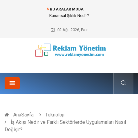
BU ARALAR MODA
Bitumen storage tank (Bitüm depolama tankı) ile Endüstriyel Tesislerde
Verimli Stok Yönetimi
02 Ağu 2026, Paz
AnaSayfa
Teknoloji
İş Akışı Nedir ve Farklı Sektörlerde Uygulamaları Nasıl
Değişir?