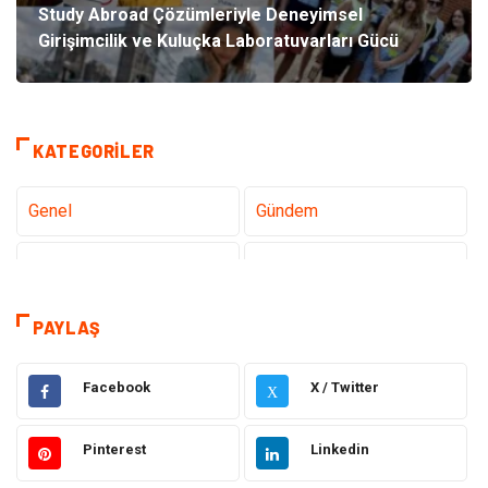
Study Abroad Çözümleriyle Deneyimsel
Girişimcilik ve Kuluçka Laboratuvarları Gücü
KATEGORILER
Genel
Gündem
Teknoloji
Sağlık
Tanıtıcı Reklam
Dekorasyon
PAYLAŞ
Gıda
Elektrik Elektronik
Facebook
X / Twitter
X
Eğitim & Kariyer
Hukuk
Pinterest
Linkedin