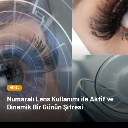
Markalar
Kültür
Periyodik Kontrol
Spor Malzemeleri
İthalat İhracat
Kiralama Servisleri
Alüminyum
Restaurant
GENEL
Numaralı Lens Kullanımı ile Aktif ve
Dinamik Bir Günün Şifresi