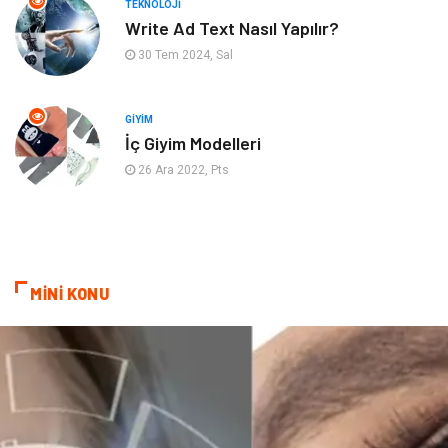
TEKNOLOJI
Maden ve Metal
Plastik
Write Ad Text Nasıl Yapılır?
30 Tem 2024, Sal
Bahçe Ev
İnternet
Nakliyat
Hizmet
GIYIM
İç Giyim Modelleri
Endüstriyel Ürünler
Ambalaj
26 Ara 2022, Pts
Elektronik
Telekomünikasyon
ev dekorasyon
Hediyelik Eşya
MİNİ KONU
Veteriner
Bilişim
Dernekler ve Birlikler
Pazarlama
Bebek Giyim
Bakım