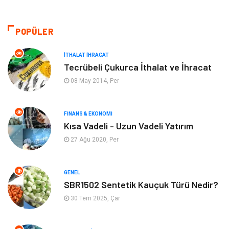
Makine
Giyim
Ulaşım ve Taşımacılık
Alışveriş
POPÜLER
Bilgisayar ve Yazılım
Otomotiv
İTHALAT İHRACAT
Tecrübeli Çukurca İthalat ve İhracat
Emlak
Yapı İnşaat
08 May 2014, Per
Mobilya
Organizasyon
FINANS & EKONOMI
Kısa Vadeli - Uzun Vadeli Yatırım
Eğitim Kurumları
Tatil
27 Ağu 2020, Per
Tekstil
Turizm
GENEL
Aksesuar
Eğlence
SBR1502 Sentetik Kauçuk Türü Nedir?
30 Tem 2025, Çar
Güzellik
Finans & Ekonomi