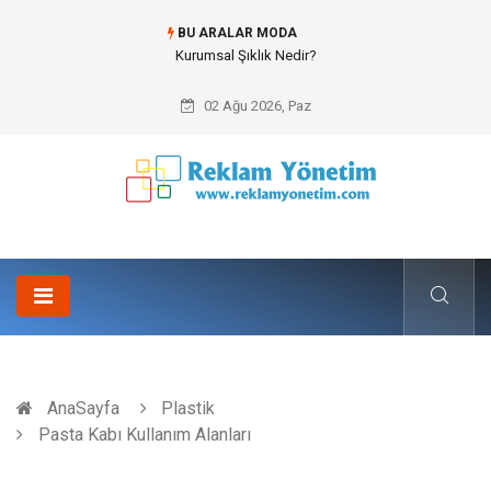
BU ARALAR MODA
Bitumen storage tank (Bitüm depolama tankı) ile Endüstriyel Tesislerde
Verimli Stok Yönetimi
02 Ağu 2026, Paz
AnaSayfa
Plastik
Pasta Kabı Kullanım Alanları