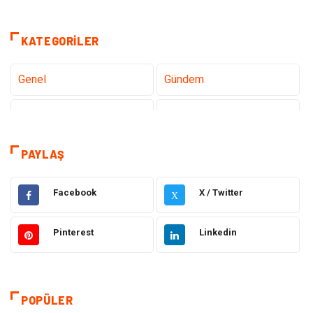
KATEGORILER
Genel
Gündem
Teknoloji
Sağlık
Tanıtıcı Reklam
Dekorasyon
PAYLAŞ
Gıda
Elektrik Elektronik
Facebook
X / Twitter
X
Eğitim & Kariyer
Hukuk
Pinterest
Linkedin
Makine
Giyim
Ulaşım ve Taşımacılık
Alışveriş
POPÜLER