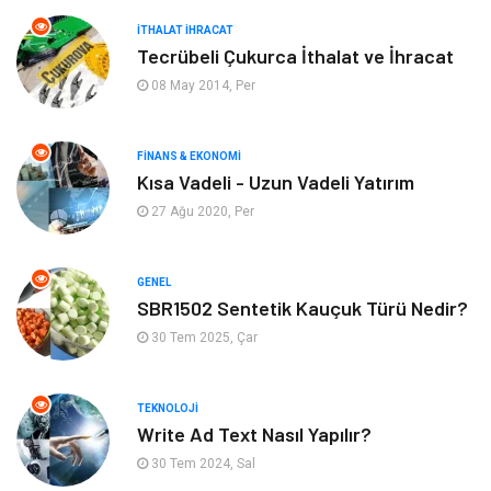
Bilgisayar ve Yazılım
Otomotiv
İTHALAT İHRACAT
Tecrübeli Çukurca İthalat ve İhracat
Emlak
Yapı İnşaat
08 May 2014, Per
Mobilya
Organizasyon
FINANS & EKONOMI
Kısa Vadeli - Uzun Vadeli Yatırım
Eğitim Kurumları
Tatil
27 Ağu 2020, Per
Tekstil
Turizm
GENEL
Aksesuar
Eğlence
SBR1502 Sentetik Kauçuk Türü Nedir?
30 Tem 2025, Çar
Güzellik
Finans & Ekonomi
TEKNOLOJI
Maden ve Metal
Plastik
Write Ad Text Nasıl Yapılır?
30 Tem 2024, Sal
Bahçe Ev
İnternet