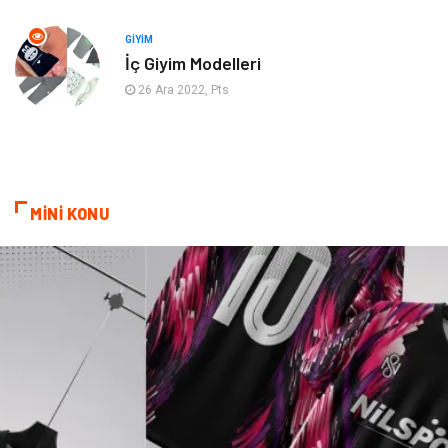
Nakliyat
Hizmet
GIYIM
İç Giyim Modelleri
Endüstriyel Ürünler
Ambalaj
26 Ara 2022, Pts
Elektronik
Telekomünikasyon
ev dekorasyon
Hediyelik Eşya
MİNİ KONU
Veteriner
Bilişim
Dernekler ve Birlikler
Pazarlama
Bebek Giyim
Bakım
Markalar
Kültür
Periyodik Kontrol
Spor Malzemeleri