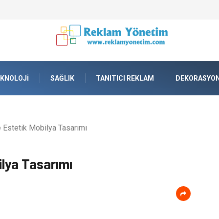
lama tankı) ile Endüstriyel Tesislerde Verimli Stok Yönetimi
KNOLOJI
SAĞLIK
TANITICI REKLAM
DEKORASYO
 Estetik Mobilya Tasarımı
ilya Tasarımı