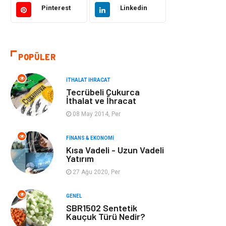
Pinterest
Linkedin
Bilgisayar ve
Otomotiv
Yazılım
POPÜLER
Emlak
Yapı İnşaat
İTHALAT İHRACAT
Mobilya
Organizasyon
Tecrübeli Çukurca
İthalat ve İhracat
Eğitim Kurumları
Tatil
08 May 2014, Per
Tekstil
Turizm
FINANS & EKONOMI
Kısa Vadeli - Uzun Vadeli
Yatırım
Aksesuar
Eğlence
27 Ağu 2020, Per
Güzellik
Finans & Ekonomi
GENEL
SBR1502 Sentetik
Maden ve Metal
Plastik
Kauçuk Türü Nedir?