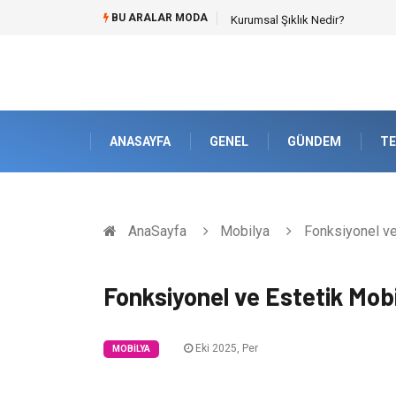
BU ARALAR MODA
Bitumen storage tank (Bitüm depo
ANASAYFA
GENEL
GÜNDEM
TE
AnaSayfa
Mobilya
Fonksiyonel ve
Fonksiyonel ve Estetik Mob
Eki 2025, Per
MOBILYA