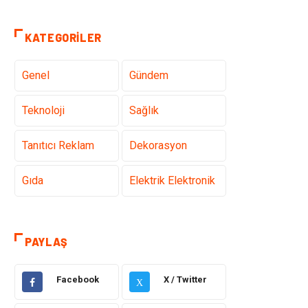
KATEGORILER
Genel
Gündem
Teknoloji
Sağlık
Tanıtıcı Reklam
Dekorasyon
Gıda
Elektrik Elektronik
Eğitim & Kariyer
Hukuk
PAYLAŞ
Makine
Giyim
Facebook
X / Twitter
X
Ulaşım ve
Alışveriş
Taşımacılık