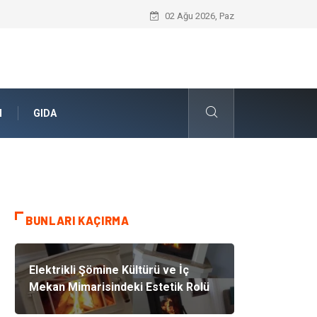
Umre Rehberi İle Sağlıklı Ve Zinde Bir İ
02 Ağu 2026, Paz
N
GIDA
BUNLARI KAÇIRMA
Elektrikli Şömine Kültürü ve İç
Mekan Mimarisindeki Estetik Rolü