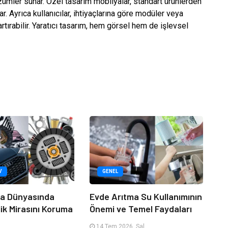
ümler sunar. Özel tasarım mobilyalar, standart ürünlerden
r. Ayrıca kullanıcılar, ihtiyaçlarına göre modüler veya
rtırabilir. Yaratıcı tasarım, hem görsel hem de işlevsel
V
GENEL
ça Dünyasında
Evde Arıtma Su Kullanımının
ik Mirasını Koruma
Önemi ve Temel Faydaları
14 Tem 2026, Sal