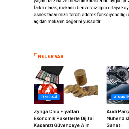
yaşam tarzına ve mekanın karakterine uygun çöz
farklı olarak, mekanın benzersizliğini ortaya koya
esnek tasarımları tercih ederek fonksiyonelliği a
açıdan mekanın değerini yükseltir.
NELER VAR
TEKNOLOJI
OTOMOTI
Zynga Chip Fiyatları:
Audi Par
Ekonomik Paketlerle Dijital
Mühendisl
Kasanızı Güvenceye Alın
Sanatı