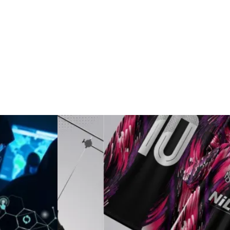
Markalar
Kültür
Periyodik Kontrol
Spor Malzemeleri
İthalat İhracat
Kiralama
Servisleri
Alüminyum
Restaurant