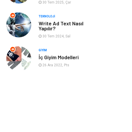
30 Tem 2025, Çar
Bahçe Ev
İnternet
TEKNOLOJI
Write Ad Text Nasıl
Nakliyat
Hizmet
Yapılır?
30 Tem 2024, Sal
Endüstriyel
Ambalaj
Ürünler
GIYIM
İç Giyim Modelleri
Elektronik
Telekomünikasyon
26 Ara 2022, Pts
ev dekorasyon
Hediyelik Eşya
Veteriner
Bilişim
Dernekler ve
Pazarlama
Birlikler
Bebek Giyim
Bakım