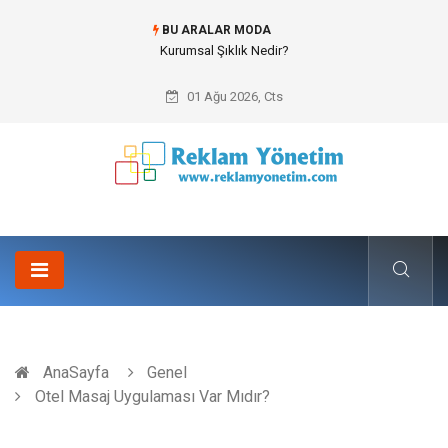
BU ARALAR MODA
Bitumen storage tank (Bitüm depolama tankı) ile Endüstriyel Tesislerde
Verimli Stok Yönetimi
01 Ağu 2026, Cts
AnaSayfa
Genel
Otel Masaj Uygulaması Var Mıdır?