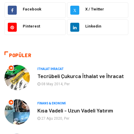
Gıda
Elektrik Elektronik
Facebook
X / Twitter
X
Eğitim & Kariyer
Hukuk
Pinterest
Linkedin
Makine
Giyim
Ulaşım ve Taşımacılık
Alışveriş
POPÜLER
Bilgisayar ve Yazılım
Otomotiv
İTHALAT İHRACAT
Tecrübeli Çukurca İthalat ve İhracat
Emlak
Yapı İnşaat
08 May 2014, Per
Mobilya
Organizasyon
FINANS & EKONOMI
Kısa Vadeli - Uzun Vadeli Yatırım
Eğitim Kurumları
Tatil
27 Ağu 2020, Per
Tekstil
Turizm