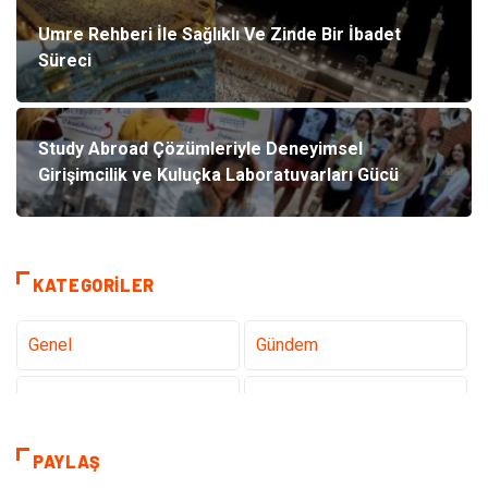
Umre Rehberi İle Sağlıklı Ve Zinde Bir İbadet
Süreci
Study Abroad Çözümleriyle Deneyimsel
Girişimcilik ve Kuluçka Laboratuvarları Gücü
KATEGORILER
Genel
Gündem
Teknoloji
Sağlık
Tanıtıcı Reklam
Dekorasyon
PAYLAŞ