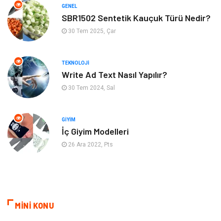
GENEL
Aksesuar
Eğlence
SBR1502 Sentetik Kauçuk Türü Nedir?
30 Tem 2025, Çar
Güzellik
Finans & Ekonomi
TEKNOLOJI
Maden ve Metal
Plastik
Write Ad Text Nasıl Yapılır?
30 Tem 2024, Sal
Bahçe Ev
İnternet
Nakliyat
Hizmet
GIYIM
İç Giyim Modelleri
Endüstriyel Ürünler
Ambalaj
26 Ara 2022, Pts
Elektronik
Telekomünikasyon
ev dekorasyon
Hediyelik Eşya
MİNİ KONU
Veteriner
Bilişim