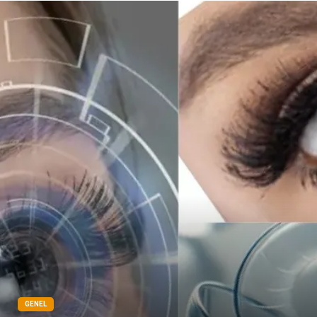
Dernekler ve Birlikler
Pazarlama
Bebek Giyim
Bakım
Markalar
Kültür
Periyodik Kontrol
Spor Malzemeleri
İthalat İhracat
Kiralama Servisleri
Alüminyum
Restaurant
GENEL