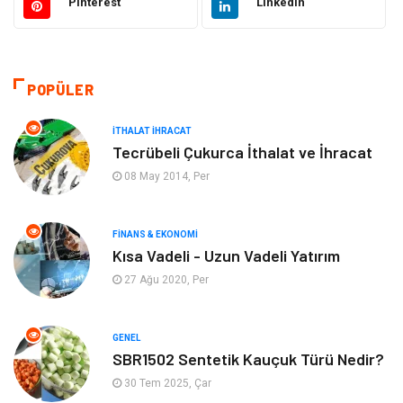
Pinterest
Linkedin
Makine
Giyim
Ulaşım ve Taşımacılık
Alışveriş
POPÜLER
Bilgisayar ve Yazılım
Otomotiv
İTHALAT İHRACAT
Tecrübeli Çukurca İthalat ve İhracat
Emlak
Yapı İnşaat
08 May 2014, Per
Mobilya
Organizasyon
FINANS & EKONOMI
Kısa Vadeli - Uzun Vadeli Yatırım
Eğitim Kurumları
Tatil
27 Ağu 2020, Per
Tekstil
Turizm
GENEL
Aksesuar
Eğlence
SBR1502 Sentetik Kauçuk Türü Nedir?
30 Tem 2025, Çar
Güzellik
Finans & Ekonomi