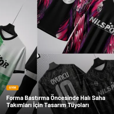
Bebek Giyim
Bakım
Markalar
Kültür
Periyodik Kontrol
Spor Malzemeleri
İthalat İhracat
Kiralama Servisleri
Alüminyum
Restaurant
GIYIM
Forma Bastırma Öncesinde Halı Saha
Takımları İçin Tasarım Tüyoları