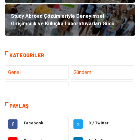
Study Abroad Çözümleriyle Deneyimsel
Girişimcilik ve Kuluçka Laboratuvarları Gücü
KATEGORILER
Genel
Gündem
Teknoloji
Sağlık
Tanıtıcı Reklam
Dekorasyon
PAYLAŞ
Gıda
Elektrik Elektronik
Facebook
X / Twitter
X
Eğitim & Kariyer
Hukuk