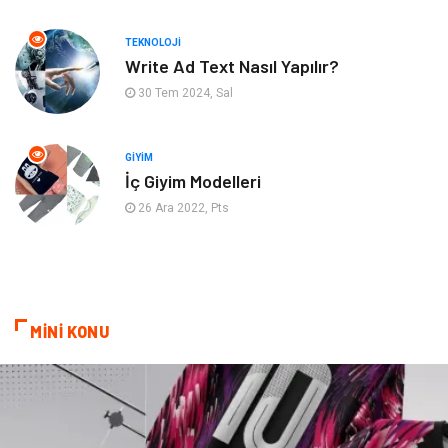
TEKNOLOJI
Maden ve Metal
Plastik
Write Ad Text Nasıl Yapılır?
30 Tem 2024, Sal
Bahçe Ev
İnternet
Nakliyat
Hizmet
GIYIM
İç Giyim Modelleri
Endüstriyel Ürünler
Ambalaj
26 Ara 2022, Pts
Elektronik
Telekomünikasyon
ev dekorasyon
Hediyelik Eşya
MİNİ KONU
Veteriner
Bilişim
Dernekler ve Birlikler
Pazarlama