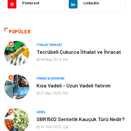
Pinterest
Linkedin
Makine
Giyim
Ulaşım ve Taşımacılık
Alışveriş
POPÜLER
Bilgisayar ve Yazılım
Otomotiv
İTHALAT İHRACAT
Tecrübeli Çukurca İthalat ve İhracat
Emlak
Yapı İnşaat
08 May 2014, Per
Mobilya
Organizasyon
FINANS & EKONOMI
Kısa Vadeli - Uzun Vadeli Yatırım
Eğitim Kurumları
Tatil
27 Ağu 2020, Per
Tekstil
Turizm
GENEL
Aksesuar
Eğlence
SBR1502 Sentetik Kauçuk Türü Nedir?
30 Tem 2025, Çar