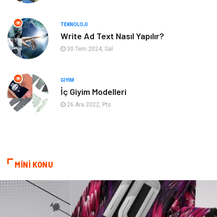
Güzellik
Finans & Ekonomi
TEKNOLOJI
Maden ve Metal
Plastik
Write Ad Text Nasıl Yapılır?
30 Tem 2024, Sal
Bahçe Ev
İnternet
Nakliyat
Hizmet
GIYIM
İç Giyim Modelleri
Endüstriyel Ürünler
Ambalaj
26 Ara 2022, Pts
Elektronik
Telekomünikasyon
ev dekorasyon
Hediyelik Eşya
MİNİ KONU
Veteriner
Bilişim
Dernekler ve Birlikler
Pazarlama