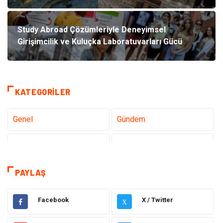
Study Abroad Çözümleriyle Deneyimsel
Girişimcilik ve Kuluçka Laboratuvarları Gücü
KATEGORILER
Genel
Gündem
Teknoloji
Sağlık
Tanıtıcı Reklam
Dekorasyon
PAYLAŞ
Gıda
Elektrik Elektronik
Facebook
X / Twitter
X
Eğitim & Kariyer
Hukuk