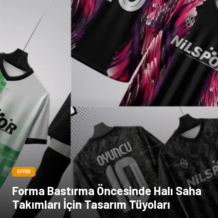
Bebek Giyim
Bakım
Markalar
Kültür
Periyodik Kontrol
Spor Malzemeleri
İthalat İhracat
Kiralama Servisleri
Alüminyum
Restaurant
GIYIM
Forma Bastırma Öncesinde Halı Saha
Takımları İçin Tasarım Tüyoları