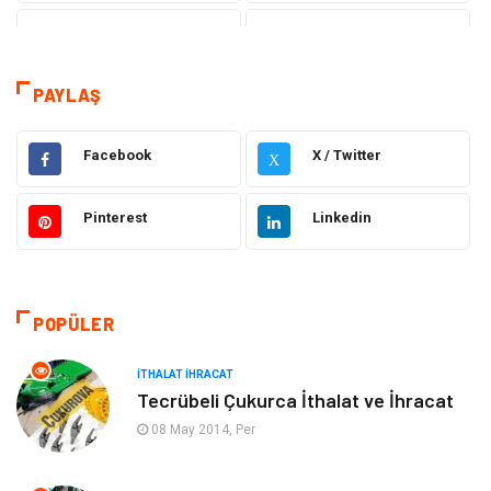
Teknoloji
Sağlık
Tanıtıcı Reklam
Dekorasyon
PAYLAŞ
Gıda
Elektrik Elektronik
Facebook
X / Twitter
X
Eğitim & Kariyer
Hukuk
Pinterest
Linkedin
Makine
Giyim
Ulaşım ve Taşımacılık
Alışveriş
POPÜLER
Bilgisayar ve Yazılım
Otomotiv
İTHALAT İHRACAT
Tecrübeli Çukurca İthalat ve İhracat
Emlak
Yapı İnşaat
08 May 2014, Per
Mobilya
Organizasyon