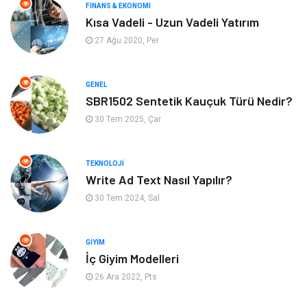
FINANS & EKONOMI
Kısa Vadeli - Uzun Vadeli Yatırım
Eğitim Kurumları
Tatil
27 Ağu 2020, Per
Tekstil
Turizm
GENEL
Aksesuar
Eğlence
SBR1502 Sentetik Kauçuk Türü Nedir?
30 Tem 2025, Çar
Güzellik
Finans & Ekonomi
TEKNOLOJI
Maden ve Metal
Plastik
Write Ad Text Nasıl Yapılır?
30 Tem 2024, Sal
Bahçe Ev
İnternet
Nakliyat
Hizmet
GIYIM
İç Giyim Modelleri
Endüstriyel Ürünler
Ambalaj
26 Ara 2022, Pts