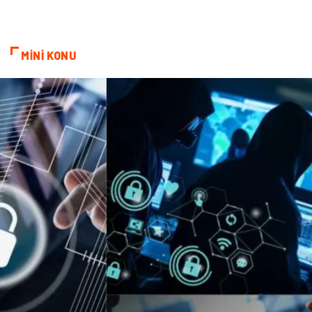
Elektronik
Telekomünikasyon
ev dekorasyon
Hediyelik Eşya
MİNİ KONU
Veteriner
Bilişim
Dernekler ve Birlikler
Pazarlama
Bebek Giyim
Bakım
Markalar
Kültür
Periyodik Kontrol
Spor Malzemeleri
İthalat İhracat
Kiralama Servisleri
Alüminyum
Restaurant