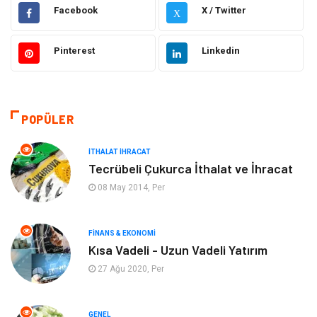
Gıda
Elektrik Elektronik
Facebook
X / Twitter
X
Eğitim & Kariyer
Hukuk
Pinterest
Linkedin
Makine
Giyim
Ulaşım ve Taşımacılık
Alışveriş
POPÜLER
Bilgisayar ve Yazılım
Otomotiv
İTHALAT İHRACAT
Tecrübeli Çukurca İthalat ve İhracat
Emlak
Yapı İnşaat
08 May 2014, Per
Mobilya
Organizasyon
FINANS & EKONOMI
Kısa Vadeli - Uzun Vadeli Yatırım
Eğitim Kurumları
Tatil
27 Ağu 2020, Per
Tekstil
Turizm
GENEL