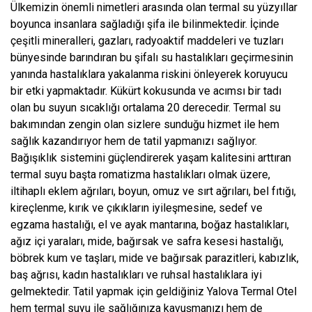
Ülkemizin önemli nimetleri arasında olan termal su yüzyıllar
boyunca insanlara sağladığı şifa ile bilinmektedir. İçinde
çeşitli mineralleri, gazları, radyoaktif maddeleri ve tuzları
bünyesinde barındıran bu şifalı su hastalıkları geçirmesinin
yanında hastalıklara yakalanma riskini önleyerek koruyucu
bir etki yapmaktadır. Kükürt kokusunda ve acımsı bir tadı
olan bu suyun sıcaklığı ortalama 20 derecedir. Termal su
bakımından zengin olan sizlere sunduğu hizmet ile hem
sağlık kazandırıyor hem de tatil yapmanızı sağlıyor.
Bağışıklık sistemini güçlendirerek yaşam kalitesini arttıran
termal suyu başta romatizma hastalıkları olmak üzere,
iltihaplı eklem ağrıları, boyun, omuz ve sırt ağrıları, bel fıtığı,
kireçlenme, kırık ve çıkıkların iyileşmesine, sedef ve
egzama hastalığı, el ve ayak mantarına, boğaz hastalıkları,
ağız içi yaraları, mide, bağırsak ve safra kesesi hastalığı,
böbrek kum ve taşları, mide ve bağırsak parazitleri, kabızlık,
baş ağrısı, kadın hastalıkları ve ruhsal hastalıklara iyi
gelmektedir. Tatil yapmak için geldiğiniz Yalova Termal Otel
hem termal suyu ile sağlığınıza kavuşmanızı hem de