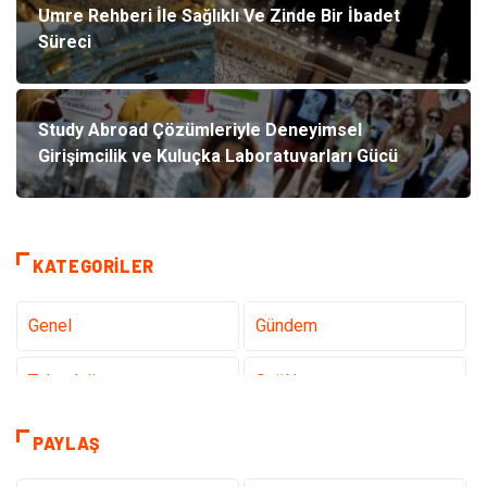
Umre Rehberi İle Sağlıklı Ve Zinde Bir İbadet
Süreci
Study Abroad Çözümleriyle Deneyimsel
Girişimcilik ve Kuluçka Laboratuvarları Gücü
KATEGORILER
Genel
Gündem
Teknoloji
Sağlık
Tanıtıcı Reklam
Dekorasyon
PAYLAŞ