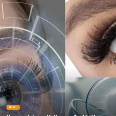
Dernekler ve Birlikler
Pazarlama
Bebek Giyim
Bakım
Markalar
Kültür
Periyodik Kontrol
Spor Malzemeleri
İthalat İhracat
Kiralama Servisleri
Alüminyum
Restaurant
GENEL