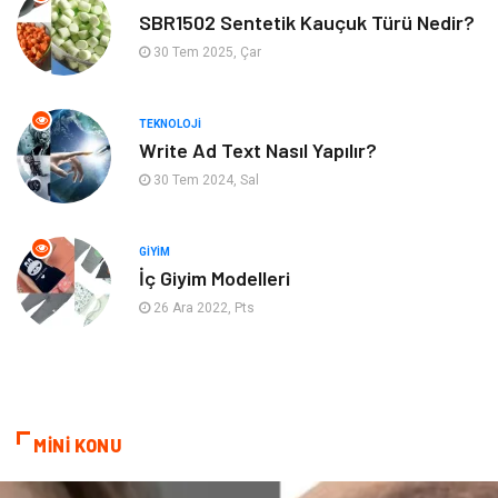
Aksesuar
Eğlence
SBR1502 Sentetik Kauçuk Türü Nedir?
30 Tem 2025, Çar
Güzellik
Finans & Ekonomi
TEKNOLOJI
Maden ve Metal
Plastik
Write Ad Text Nasıl Yapılır?
30 Tem 2024, Sal
Bahçe Ev
İnternet
Nakliyat
Hizmet
GIYIM
İç Giyim Modelleri
Endüstriyel Ürünler
Ambalaj
26 Ara 2022, Pts
Elektronik
Telekomünikasyon
ev dekorasyon
Hediyelik Eşya
MİNİ KONU
Veteriner
Bilişim