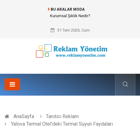
BU ARALAR MODA
Bitumen storage tank (Bitüm depolama tankı) ile Endüstriyel Tesislerde
Verimli Stok Yönetimi
31 Tem 2026, Cum
AnaSayfa
Tanıtıcı Reklam
Yalova Termal Otel’deki Termal Suyun Faydaları