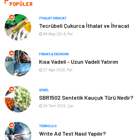
Ulaşım ve Taşımacılık
Alışveriş
POPÜLER
Bilgisayar ve Yazılım
Otomotiv
İTHALAT İHRACAT
Tecrübeli Çukurca İthalat ve İhracat
Emlak
Yapı İnşaat
08 May 2014, Per
Mobilya
Organizasyon
FINANS & EKONOMI
Kısa Vadeli - Uzun Vadeli Yatırım
Eğitim Kurumları
Tatil
27 Ağu 2020, Per
Tekstil
Turizm
GENEL
Aksesuar
Eğlence
SBR1502 Sentetik Kauçuk Türü Nedir?
30 Tem 2025, Çar
Güzellik
Finans & Ekonomi
TEKNOLOJI
Maden ve Metal
Plastik
Write Ad Text Nasıl Yapılır?