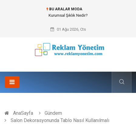
BU ARALAR MODA
Bitumen storage tank (Bitüm depolama tankı) ile Endüstriyel Tesislerde
Verimli Stok Yönetimi
01 Ağu 2026, Cts
AnaSayfa
Gündem
Salon Dekorasyonunda Tablo Nasıl Kullanılmalı