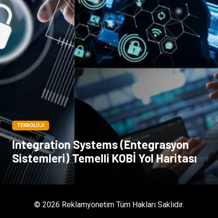
Periyodik Kontrol
Spor Malzemeleri
İthalat İhracat
Kiralama Servisleri
Alüminyum
Restaurant
TEKNOLOJI
Integration Systems (Entegrasyon
Sistemleri) Temelli KOBİ Yol Haritası
© 2026 Reklamyonetim Tüm Hakları Saklıdır.