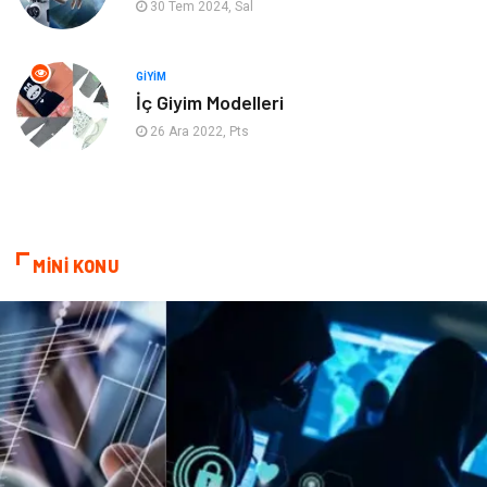
30 Tem 2024, Sal
Bahçe Ev
İnternet
Nakliyat
Hizmet
GIYIM
İç Giyim Modelleri
Endüstriyel Ürünler
Ambalaj
26 Ara 2022, Pts
Elektronik
Telekomünikasyon
ev dekorasyon
Hediyelik Eşya
MİNİ KONU
Veteriner
Bilişim
Dernekler ve Birlikler
Pazarlama
Bebek Giyim
Bakım
Markalar
Kültür