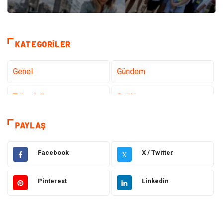
KATEGORILER
Genel
Gündem
Teknoloji
Sağlık
Tanıtıcı Reklam
Dekorasyon
PAYLAŞ
Gıda
Elektrik Elektronik
Facebook
X / Twitter
X
Eğitim & Kariyer
Hukuk
Pinterest
Linkedin
Makine
Giyim