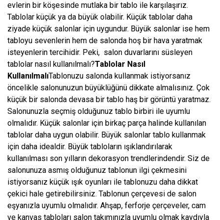
evlerin bir köşesinde mutlaka bir tablo ile karşılaşırız.
Tablolar küçük ya da büyük olabilir. Küçük tablolar daha
ziyade küçük salonlar için uygundur. Büyük salonlar ise hem
tabloyu sevenlerin hem de salonda hoş bir hava yaratmak
isteyenlerin tercihidir. Peki, salon duvarlarını süsleyen
tablolar nasıl kullanılmalı?
Tablolar Nasıl
Kullanılmalı
Tablonuzu salonda kullanmak istiyorsanız
öncelikle salonunuzun büyüklüğünü dikkate almalısınız. Çok
küçük bir salonda devasa bir tablo haş bir görüntü yaratmaz.
Salonunuzla seçmiş olduğunuz tablo birbiri ile uyumlu
olmalıdır. Küçük salonlar için birkaç parça halinde kullanılan
tablolar daha uygun olabilir. Büyük salonlar tablo kullanmak
için daha idealdir. Büyük tabloların ışıklandırılarak
kullanılması son yılların dekorasyon trendlerindendir. Siz de
salonunuza asmış olduğunuz tablonun ilgi çekmesini
istiyorsanız küçük ışık oyunları ile tablonuzu daha dikkat
çekici hale getirebilirsiniz. Tablonun çerçevesi de salon
eşyanızla uyumlu olmalıdır. Ahşap, ferforje çerçeveler, cam
ve kanvas tabloları salon takımınızla uyumlu olmak kaydıyla