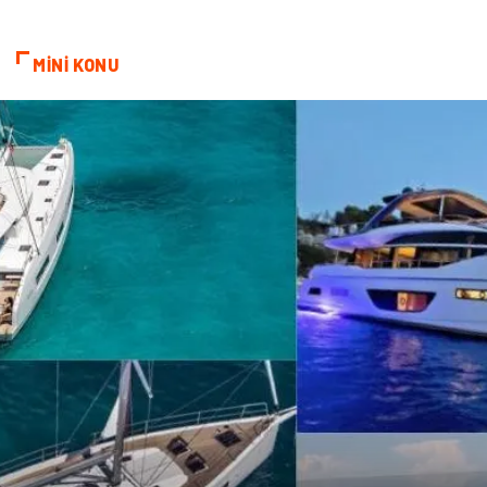
ev dekorasyon
Hediyelik Eşya
MİNİ KONU
Veteriner
Bilişim
Dernekler ve Birlikler
Pazarlama
Bebek Giyim
Bakım
Markalar
Kültür
Periyodik Kontrol
Spor Malzemeleri
İthalat İhracat
Kiralama Servisleri
Alüminyum
Restaurant