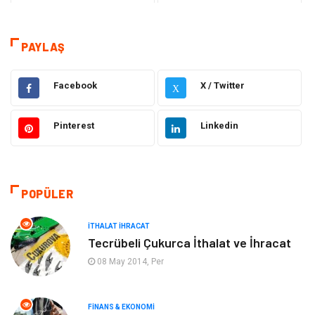
Teknoloji
Sağlık
Tanıtıcı Reklam
Dekorasyon
PAYLAŞ
Gıda
Elektrik Elektronik
Facebook
X / Twitter
X
Eğitim & Kariyer
Hukuk
Pinterest
Linkedin
Makine
Giyim
Ulaşım ve Taşımacılık
Alışveriş
POPÜLER
Bilgisayar ve Yazılım
Otomotiv
İTHALAT İHRACAT
Tecrübeli Çukurca İthalat ve İhracat
Emlak
Yapı İnşaat
08 May 2014, Per
Mobilya
Organizasyon
FINANS & EKONOMI