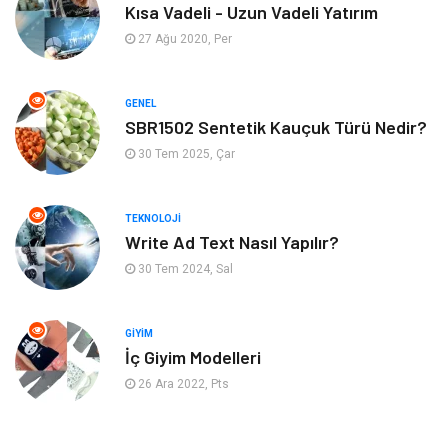
Kısa Vadeli - Uzun Vadeli Yatırım
Eğitim Kurumları
Tatil
27 Ağu 2020, Per
Tekstil
Turizm
GENEL
Aksesuar
Eğlence
SBR1502 Sentetik Kauçuk Türü Nedir?
30 Tem 2025, Çar
Güzellik
Finans & Ekonomi
TEKNOLOJI
Maden ve Metal
Plastik
Write Ad Text Nasıl Yapılır?
30 Tem 2024, Sal
Bahçe Ev
İnternet
Nakliyat
Hizmet
GIYIM
İç Giyim Modelleri
Endüstriyel Ürünler
Ambalaj
26 Ara 2022, Pts
Elektronik
Telekomünikasyon