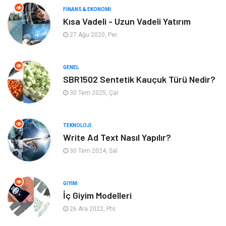
Mobilya
Organizasyon
FINANS & EKONOMI
Kısa Vadeli - Uzun Vadeli Yatırım
Eğitim Kurumları
Tatil
27 Ağu 2020, Per
Tekstil
Turizm
GENEL
Aksesuar
Eğlence
SBR1502 Sentetik Kauçuk Türü Nedir?
30 Tem 2025, Çar
Güzellik
Finans & Ekonomi
TEKNOLOJI
Maden ve Metal
Plastik
Write Ad Text Nasıl Yapılır?
30 Tem 2024, Sal
Bahçe Ev
İnternet
Nakliyat
Hizmet
GIYIM
İç Giyim Modelleri
Endüstriyel Ürünler
Ambalaj
26 Ara 2022, Pts