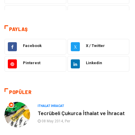
Teknoloji
Sağlık
Tanıtıcı Reklam
Dekorasyon
PAYLAŞ
Gıda
Elektrik Elektronik
Facebook
X / Twitter
X
Eğitim & Kariyer
Hukuk
Pinterest
Linkedin
Makine
Giyim
Ulaşım ve Taşımacılık
Alışveriş
POPÜLER
Bilgisayar ve Yazılım
Otomotiv
İTHALAT İHRACAT
Tecrübeli Çukurca İthalat ve İhracat
Emlak
Yapı İnşaat
08 May 2014, Per