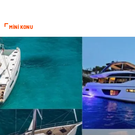
Elektronik
Telekomünikasyon
ev dekorasyon
Hediyelik Eşya
MİNİ KONU
Veteriner
Bilişim
Dernekler ve Birlikler
Pazarlama
Bebek Giyim
Bakım
Markalar
Kültür
Periyodik Kontrol
Spor Malzemeleri
İthalat İhracat
Kiralama Servisleri
Alüminyum
Restaurant