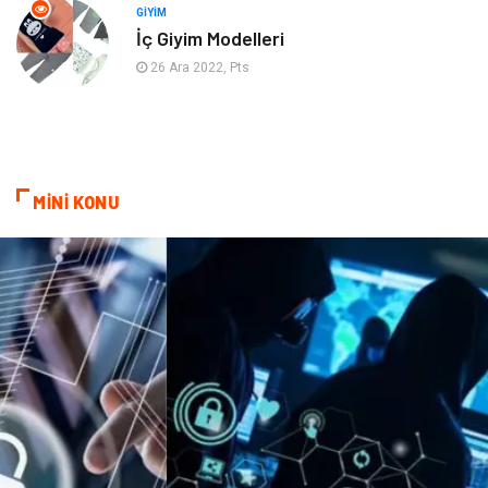
Nakliyat
Hizmet
GIYIM
İç Giyim Modelleri
Endüstriyel Ürünler
Ambalaj
26 Ara 2022, Pts
Elektronik
Telekomünikasyon
ev dekorasyon
Hediyelik Eşya
MİNİ KONU
Veteriner
Bilişim
Dernekler ve Birlikler
Pazarlama
Bebek Giyim
Bakım
Markalar
Kültür
Periyodik Kontrol
Spor Malzemeleri