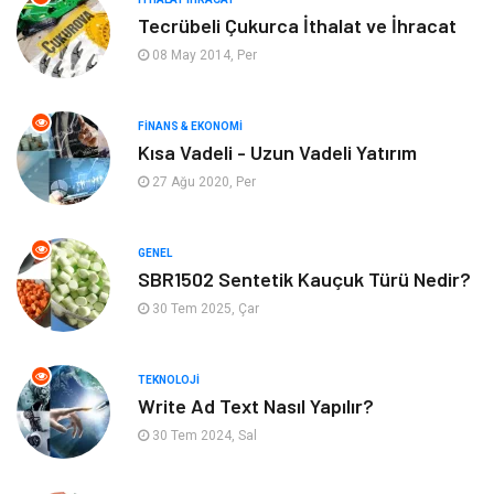
Tecrübeli Çukurca İthalat ve İhracat
Emlak
Yapı İnşaat
08 May 2014, Per
Mobilya
Organizasyon
FINANS & EKONOMI
Kısa Vadeli - Uzun Vadeli Yatırım
Eğitim Kurumları
Tatil
27 Ağu 2020, Per
Tekstil
Turizm
GENEL
Aksesuar
Eğlence
SBR1502 Sentetik Kauçuk Türü Nedir?
30 Tem 2025, Çar
Güzellik
Finans & Ekonomi
TEKNOLOJI
Maden ve Metal
Plastik
Write Ad Text Nasıl Yapılır?
30 Tem 2024, Sal
Bahçe Ev
İnternet