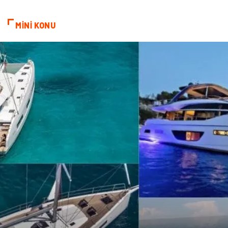
ev dekorasyon
Hediyelik Eşya
MİNİ KONU
Veteriner
Bilişim
Dernekler ve Birlikler
Pazarlama
Bebek Giyim
Bakım
Markalar
Kültür
Periyodik Kontrol
Spor Malzemeleri
İthalat İhracat
Kiralama Servisleri
Alüminyum
Restaurant