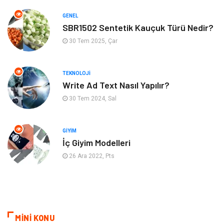
Tekstil
Turizm
GENEL
Aksesuar
Eğlence
SBR1502 Sentetik Kauçuk Türü Nedir?
30 Tem 2025, Çar
Güzellik
Finans & Ekonomi
TEKNOLOJI
Maden ve Metal
Plastik
Write Ad Text Nasıl Yapılır?
30 Tem 2024, Sal
Bahçe Ev
İnternet
Nakliyat
Hizmet
GIYIM
İç Giyim Modelleri
Endüstriyel Ürünler
Ambalaj
26 Ara 2022, Pts
Elektronik
Telekomünikasyon
ev dekorasyon
Hediyelik Eşya
MİNİ KONU