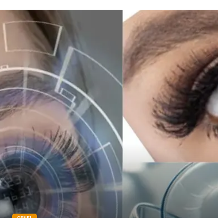
Veteriner
Bilişim
Dernekler ve Birlikler
Pazarlama
Bebek Giyim
Bakım
Markalar
Kültür
Periyodik Kontrol
Spor Malzemeleri
İthalat İhracat
Kiralama Servisleri
Alüminyum
Restaurant