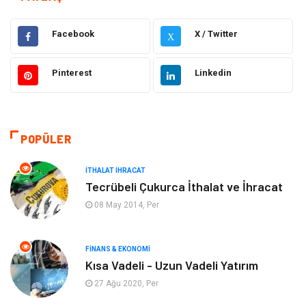
Gıda
Elektrik Elektronik
Facebook
X / Twitter
X
Eğitim & Kariyer
Hukuk
Pinterest
Linkedin
Makine
Giyim
Ulaşım ve Taşımacılık
Alışveriş
POPÜLER
Bilgisayar ve Yazılım
Otomotiv
İTHALAT İHRACAT
Tecrübeli Çukurca İthalat ve İhracat
Emlak
Yapı İnşaat
08 May 2014, Per
Mobilya
Organizasyon
FINANS & EKONOMI
Kısa Vadeli - Uzun Vadeli Yatırım
Eğitim Kurumları
Tatil
27 Ağu 2020, Per