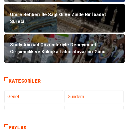
Umre Rehberi İle Sağlıklı Ve Zinde Bir İbadet
Süreci
Study Abroad Çözümleriyle Deneyimsel
Girişimcilik ve Kuluçka Laboratuvarları Gücü
KATEGORILER
Genel
Gündem
Teknoloji
Sağlık
Tanıtıcı Reklam
Dekorasyon
PAYLAŞ