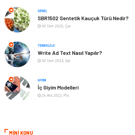
Tekstil
Turizm
GENEL
Aksesuar
Eğlence
SBR1502 Sentetik Kauçuk Türü Nedir?
30 Tem 2025, Çar
Güzellik
Finans & Ekonomi
TEKNOLOJI
Maden ve Metal
Plastik
Write Ad Text Nasıl Yapılır?
30 Tem 2024, Sal
Bahçe Ev
İnternet
Nakliyat
Hizmet
GIYIM
İç Giyim Modelleri
Endüstriyel Ürünler
Ambalaj
26 Ara 2022, Pts
Elektronik
Telekomünikasyon
ev dekorasyon
Hediyelik Eşya
MİNİ KONU