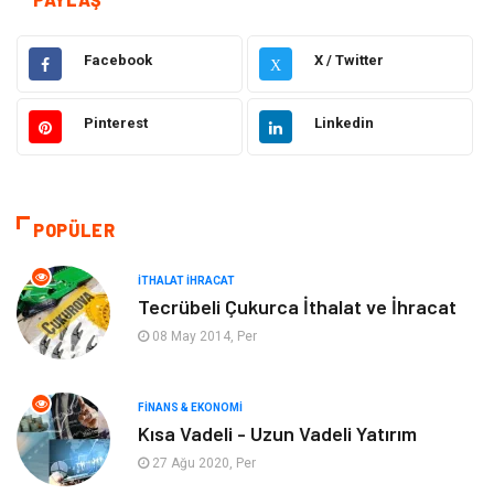
Gıda
Elektrik Elektronik
Facebook
X / Twitter
X
Eğitim & Kariyer
Hukuk
Pinterest
Linkedin
Makine
Giyim
Ulaşım ve Taşımacılık
Alışveriş
POPÜLER
Bilgisayar ve Yazılım
Otomotiv
İTHALAT İHRACAT
Tecrübeli Çukurca İthalat ve İhracat
Emlak
Yapı İnşaat
08 May 2014, Per
Mobilya
Organizasyon
FINANS & EKONOMI
Kısa Vadeli - Uzun Vadeli Yatırım
Eğitim Kurumları
Tatil
27 Ağu 2020, Per