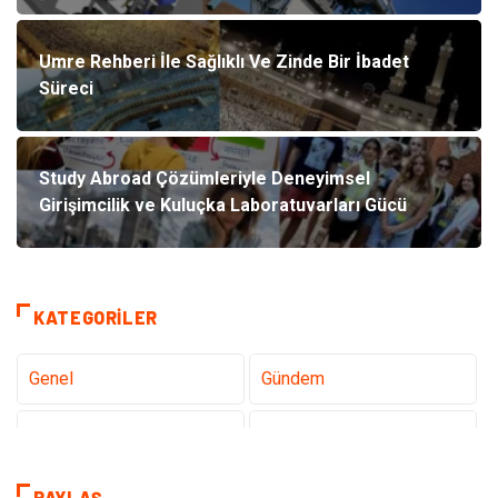
Umre Rehberi İle Sağlıklı Ve Zinde Bir İbadet
Süreci
Study Abroad Çözümleriyle Deneyimsel
Girişimcilik ve Kuluçka Laboratuvarları Gücü
KATEGORILER
Genel
Gündem
Teknoloji
Sağlık
Tanıtıcı Reklam
Dekorasyon
PAYLAŞ