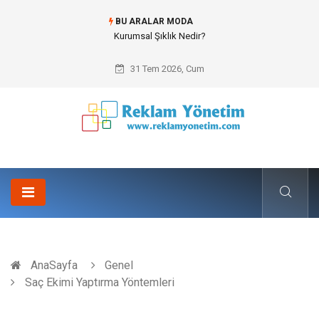
BU ARALAR MODA
Bitumen storage tank (Bitüm depolama tankı) ile Endüstriyel Tesislerde
Verimli Stok Yönetimi
31 Tem 2026, Cum
AnaSayfa
Genel
Saç Ekimi Yaptırma Yöntemleri