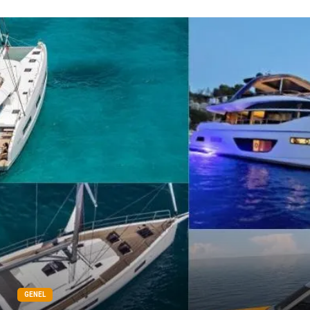
Veteriner
Bilişim
Dernekler ve Birlikler
Pazarlama
Bebek Giyim
Bakım
Markalar
Kültür
Periyodik Kontrol
Spor Malzemeleri
İthalat İhracat
Kiralama Servisleri
Alüminyum
Restaurant
GENEL