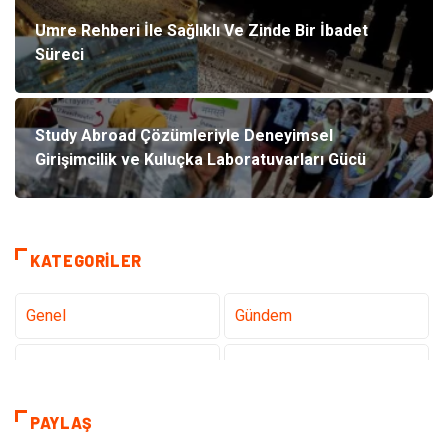
Umre Rehberi İle Sağlıklı Ve Zinde Bir İbadet
Süreci
Study Abroad Çözümleriyle Deneyimsel
Girişimcilik ve Kuluçka Laboratuvarları Gücü
KATEGORILER
Genel
Gündem
Teknoloji
Sağlık
Tanıtıcı Reklam
Dekorasyon
PAYLAŞ