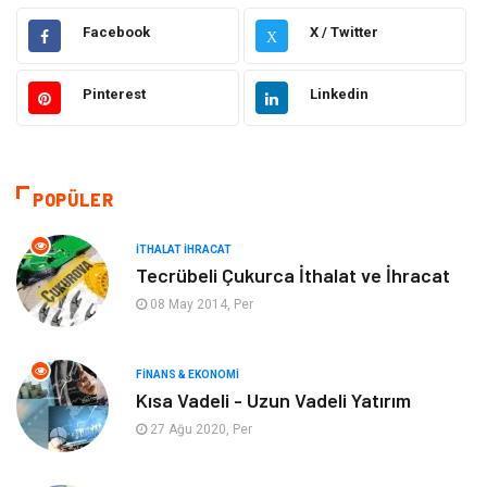
Gıda
Elektrik Elektronik
Facebook
X / Twitter
X
Eğitim & Kariyer
Hukuk
Pinterest
Linkedin
Makine
Giyim
Ulaşım ve Taşımacılık
Alışveriş
POPÜLER
Bilgisayar ve Yazılım
Otomotiv
İTHALAT İHRACAT
Tecrübeli Çukurca İthalat ve İhracat
Emlak
Yapı İnşaat
08 May 2014, Per
Mobilya
Organizasyon
FINANS & EKONOMI
Kısa Vadeli - Uzun Vadeli Yatırım
Eğitim Kurumları
Tatil
27 Ağu 2020, Per
Tekstil
Turizm