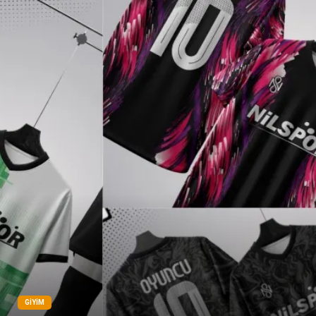
Dernekler ve Birlikler
Pazarlama
Bebek Giyim
Bakım
Markalar
Kültür
Periyodik Kontrol
Spor Malzemeleri
İthalat İhracat
Kiralama Servisleri
Alüminyum
Restaurant
GIYIM