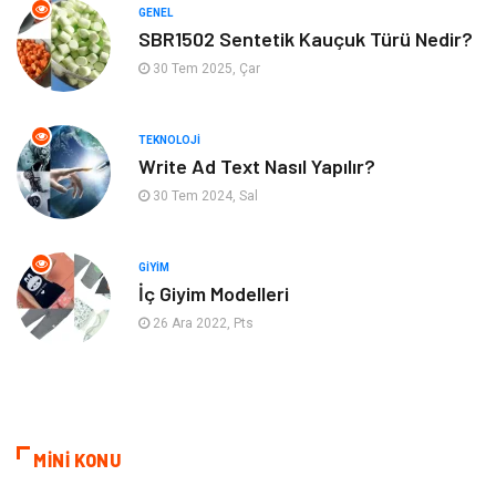
GENEL
Aksesuar
Eğlence
SBR1502 Sentetik Kauçuk Türü Nedir?
30 Tem 2025, Çar
Güzellik
Finans & Ekonomi
TEKNOLOJI
Maden ve Metal
Plastik
Write Ad Text Nasıl Yapılır?
30 Tem 2024, Sal
Bahçe Ev
İnternet
Nakliyat
Hizmet
GIYIM
İç Giyim Modelleri
Endüstriyel Ürünler
Ambalaj
26 Ara 2022, Pts
Elektronik
Telekomünikasyon
ev dekorasyon
Hediyelik Eşya
MİNİ KONU
Veteriner
Bilişim