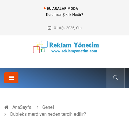
BU ARALAR MODA
Bitumen storage tank (Bitüm depolama tankı) ile Endüstriyel Tesislerde
Verimli Stok Yönetimi
01 Ağu 2026, Cts
AnaSayfa
Genel
Dubleks merdiven neden tercih edilir?